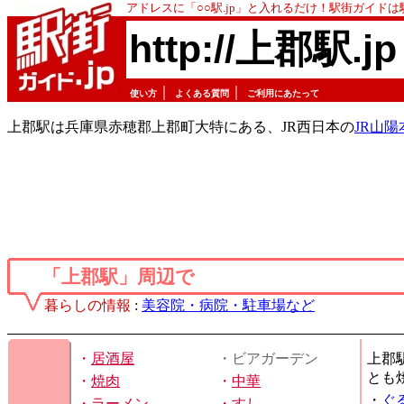
アドレスに「○○駅.jp」と入れるだけ！駅街ガイド
http://上郡駅.jp
｜
｜
使い方
よくある質問
ご利用にあたって
上郡駅は兵庫県赤穂郡上郡町大特にある、JR西日本の
JR山陽
「上郡駅」周辺で
暮らしの情報
:
美容院・病院・駐車場など
・
居酒屋
・ビアガーデン
上郡
とも
・
焼肉
・
中華
・
ぐ
・
ラーメン
・
すし