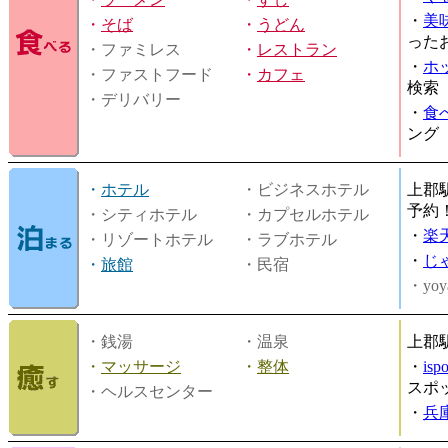
・
美
・
そば
・
うどん
った
・ファミレス
・
レストラン
・
ホ
・ファストフード
・
カフェ
検索
・デリバリー
・
食
ング
・
ホテル
・ビジネスホテル
上郡
予約
・シティホテル
・カプセルホテル
・
楽
・リゾートホテル
・ラブホテル
・
じ
・
旅館
・民宿
・yoy
・銭湯
・温泉
上郡
・
マッサージ
・
整体
・
is
スポ
・ヘルスセンター
・
兵