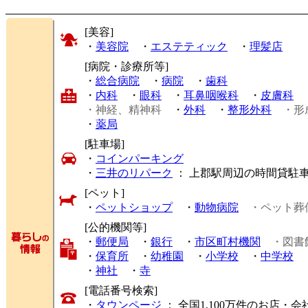
[美容]
・
美容院
・
エステティック
・
理髪店
[病院・診療所等]
・
総合病院
・
病院
・
歯科
・
内科
・
眼科
・
耳鼻咽喉科
・
皮膚科
・神経、精神科
・
外科
・
整形外科
・形
・
薬局
[駐車場]
・
コインパーキング
・
三井のリパーク
： 上郡駅周辺の時間貸駐
[ペット]
・
ペットショップ
・
動物病院
・ペット葬
[公的機関等]
・
郵便局
・
銀行
・
市区町村機関
・図書
・
保育所
・
幼稚園
・
小学校
・
中学校
・
神社
・
寺
[電話番号検索]
・
タウンページ
： 全国1,100万件のお店