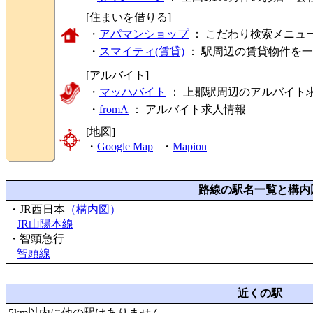
[住まいを借りる]
・
アパマンショップ
： こだわり検索メニュ
・
スマイティ(賃貸)
： 駅周辺の賃貸物件を
[アルバイト]
・
マッハバイト
： 上郡駅周辺のアルバイト
・
fromA
：
アルバイト求人情報
[地図]
・
Google Map
・
Mapion
路線の駅名一覧と構内
・JR西日本
（構内図）
JR山陽本線
・智頭急行
智頭線
近くの駅
5km以内に他の駅はありません