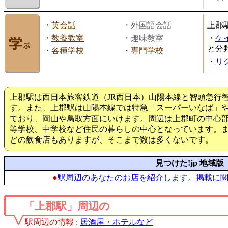
・
英会話
・外国語会話
上郡
・
教養教室
・趣味教室
・
ケ
と分
・
各種学校
・
専門学校
・
リ
上郡駅は西日本旅客鉄道（JR西日本）山陽本線と智頭急行
す。また、上郡駅は山陽本線では特急「スーパーいなば」
ており、岡山や鳥取方面にいけます。周辺は上郡町の中心
等学校、中学校など住民の暮らしの中心となっています。
どの飲食店もありますが、そこまで数は多くないです。
見つけた!jp 地域版
●
駅周辺のあなたのお店を紹介します。掲載に
「上郡駅」周辺の
駅周辺の情報
:
居酒屋・ホテルなど