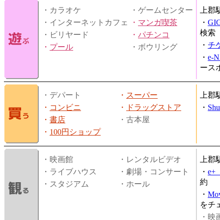
・カラオケ
・ゲームセンター
上郡
・インターネットカフェ
・
マンガ喫茶
・
GI
検索
・ビリヤード
・
パチンコ
・
チ
・
プール
・ボウリング
・
e-
ース
・デパート
・
スーパー
上郡
・
コンビニ
・
ドラッグストア
・
Shu
・
書店
・古本屋
・
100円ショップ
・映画館
・レンタルビデオ
上郡
・ライブハウス
・劇場・コンサート
・
e
約
・スタジアム
・ホール
・
Mov
をチ
・映画