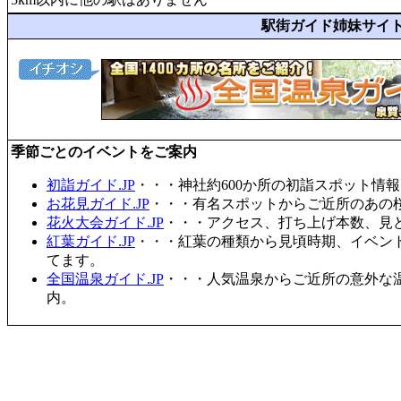
駅街ガイド姉妹サイ
季節ごとのイベントをご案内
初詣ガイド.JP
・・・神社約600か所の初詣スポット情
お花見ガイド.JP
・・・有名スポットからご近所のあの桜
花火大会ガイド.JP
・・・アクセス、打ち上げ本数、見
紅葉ガイド.JP
・・・紅葉の種類から見頃時期、イベン
てます。
全国温泉ガイド.JP
・・・人気温泉からご近所の意外な
内。